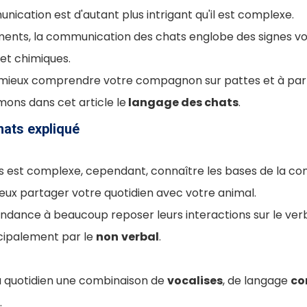
cation est d'autant plus intrigant qu'il est complexe.
ents, la communication des chats englobe des signes vo
et chimiques.
à mieux comprendre votre compagnon sur pattes et à par
ons dans cet article le
langage des chats
.
hats expliqué
s est complexe, cependant, connaître les bases de la co
eux partager votre quotidien avec votre animal.
endance à beaucoup reposer leurs interactions sur le verb
ipalement par le
non
verbal
.
au quotidien une combinaison de
vocalises
, de langage
co
.