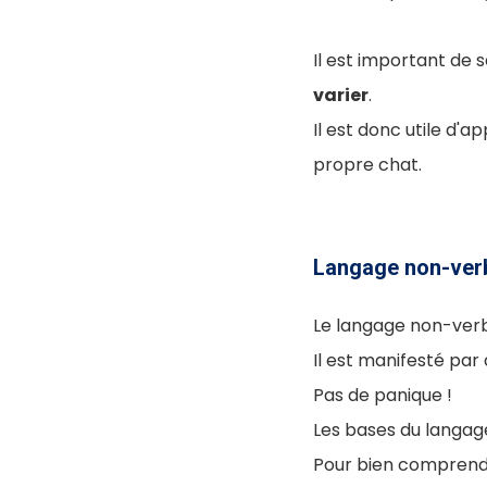
Il est important de
varier
.
Il est donc utile d'
propre chat.
Langage non-verb
Le langage non-verba
Il est manifesté par
Pas de panique !
Les bases du langage
Pour bien comprendr