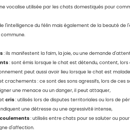
ne vocalise utilisée par les chats domestiqués pour com
 l'intelligence du félin mais également de la beauté de l
ie commune.
s
: ils manifestent la faim, la joie, ou une demande d'attent
nts
: sont émis lorsque le chat est détendu, content, lor
onnement peut aussi avoir lieu lorsque le chat est malade
t crachements : ce sont des sons agressifs, lors de ces so
oigner une menace ou un danger, il peut attaquer,
et
cris
: utilisés lors de disputes territoriales ou lors de pé
 indiquent une détresse ou une agressivité intense,
ucoulements
: utilisés entre chats pour se saluter ou pour
igne d'affection.