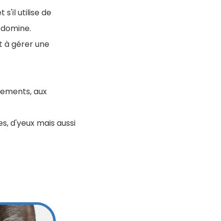
'il utilise de
 domine.
t à gérer une
lements, aux
s, d'yeux mais aussi