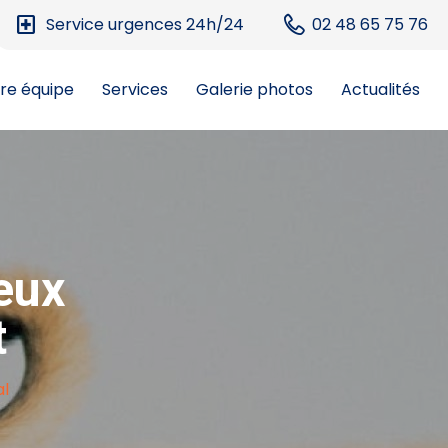
local_hospital
Service urgences 24h/24
02 48 65 75 76
re équipe
Services
Galerie photos
Actualités
eux
t
l