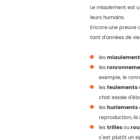
Le miaulement est u
leurs humains.
Encore une preuve de
tant d'années de v
les
miaulement
les
ronronneme
exemple, le ronr
les
feulements
e
chat essaie d'él
les
hurlements
reproduction, ils
les
trilles
ou
ro
c'est plutôt un s