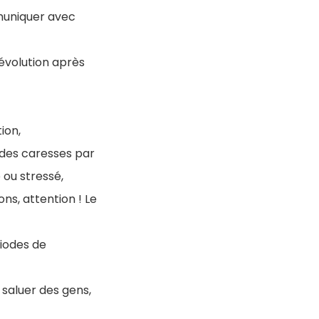
muniquer avec
'évolution après
ion,
s des caresses par
 ou stressé,
ns, attention ! Le
riodes de
 saluer des gens,