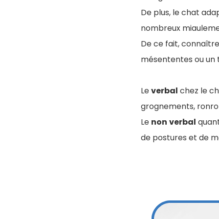
De plus, le chat adap
nombreux miaulement
De ce fait, connaîtr
mésententes ou un t
Le
verbal
chez le c
grognements, ronron
Le
non
verbal
quant 
de postures et de 