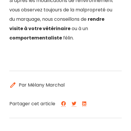
Si après les modifications de l'environnement
vous observez toujours de la malpropreté ou
du marquage, nous conseillons de
rendre
visite à votre vétérinaire
ou à un
comportementaliste
félin.
edit
Par Mélany Marchal
Partager cet article