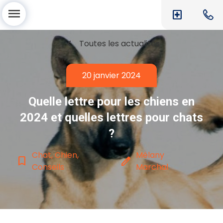
menu
local_hospital
chevron_left
Toutes les actualités
20 janvier 2024
Quelle lettre pour les chiens en
2024 et quelles lettres pour chats
?
Chat, Chien,
Mélany
bookmark_border
edit
Conseils
Marchal