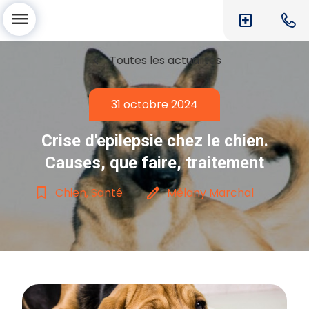
menu
local_hospital
chevron_left
Toutes les actualités
31 octobre 2024
Crise d'epilepsie chez le chien.
Causes, que faire, traitement
bookmark_border
edit
Chien, Santé
Mélany Marchal