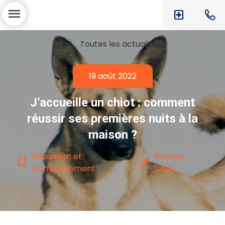
menu
local_hospital
chevron_left
Toutes les actualités
19 août 2022
J’accueille un chiot : comment
réussir ses premières nuits à la
maison ?
Éducation et
Passion
bookmark_border
edit
Comportement
Véto